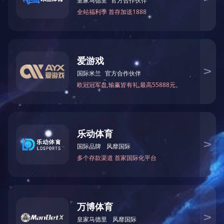
免税代理业务