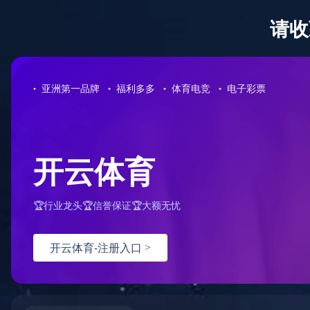
乐竞·体育
乐竞·体育-乐竞online(中
走进乐竞·体育-乐竞
企业
国)
online(中国)