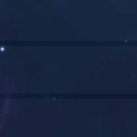
竞online(中国) 动态
 | 热烈庆祝广东乐竞·体育-乐竞online(中国) 全资