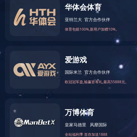
乐竞·体育-乐
新闻资讯
喜讯
乐竞·体育-乐竞online(中国) 动态
离职公告