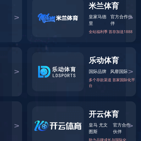
乐竞·体育
-
新闻资讯
- 乐竞·体育-乐竞online(中国) 动态
子公司陕西中新盈科仪器有限公司盛大开业！